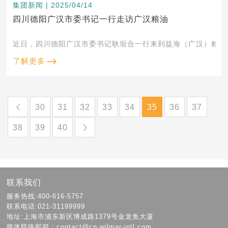
集团新闻 | 2025/04/14
四川德阳广汉市委书记一行走访广汉粮油
近日，四川德阳广汉市委书记耿垣合一行来到益海（广汉）粮油饲
了解更多
30
31
32
33
34
35
36
37
38
39
40
联系我们
服务热线:400-616-5757
联系电话:021-31199999
地址:上海市浦东新区博成路1379号金龙鱼大厦
媒体联络邮箱：contact@cn.wilmar-intl.com