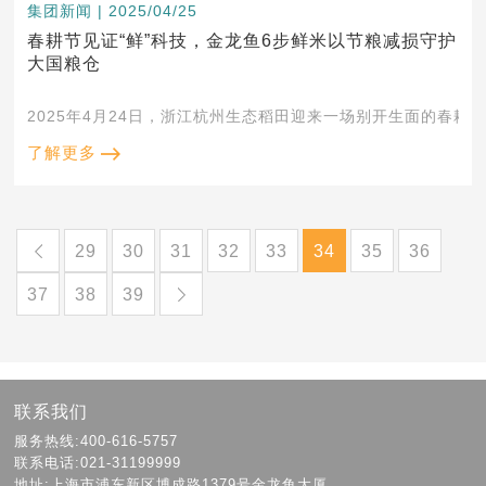
集团新闻 | 2025/04/25
春耕节见证“鲜”科技，金龙鱼6步鲜米以节粮减损守护
大国粮仓
2025年4月24日，浙江杭州生态稻田迎来一场别开生面的春耕盛
了解更多
29
30
31
32
33
34
35
36
37
38
39
联系我们
服务热线:400-616-5757
联系电话:021-31199999
地址:上海市浦东新区博成路1379号金龙鱼大厦