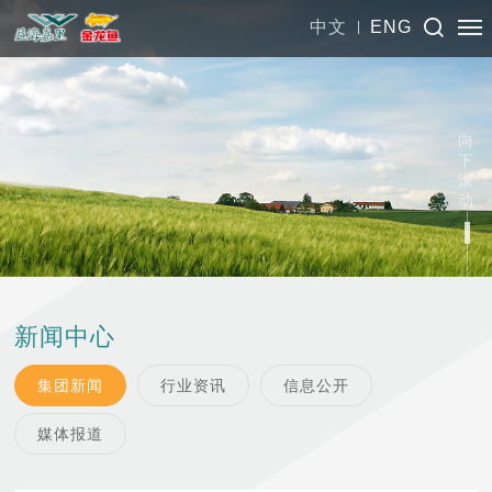
中文
ENG
向
下
滚
动
新闻中心
集团新闻
行业资讯
信息公开
媒体报道