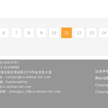
6
7
8
9
10
11
12
13
14
-616-5757
-31199999
法律声
市浦东新区博成路1379号金龙鱼大厦
ontact@cn.wilmar-intl.com
网站地
Sustainability-
Copyri
@cn.wilmar-intl.com
jinlongyu_ir@cn.wilmar-intl.com
Copyri