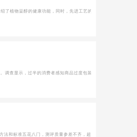
介绍了植物甾醇的健康功能，同时，先进工艺的引入进一步改进了植物
。调查显示，过半的消费者感知商品过度包装问题比较多，有四成表示
法和标准五花八门，测评质量参差不齐，超九成&l...