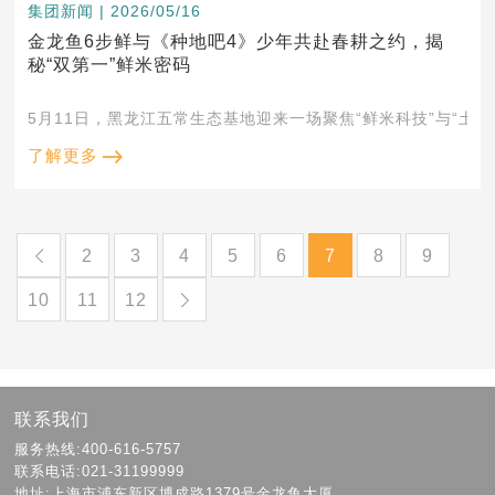
集团新闻 | 2026/05/16
金龙鱼6步鲜与《种地吧4》少年共赴春耕之约，揭
秘“双第一”鲜米密码
5月11日，黑龙江五常生态基地迎来一场聚焦“鲜米科技”与“土
了解更多
2
3
4
5
6
7
8
9
10
11
12
联系我们
服务热线:400-616-5757
联系电话:021-31199999
地址:上海市浦东新区博成路1379号金龙鱼大厦