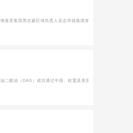
海嘉里集团黑吉蒙区域负责人吴志华就集团发展布局、科技创新、产品
二酯油（DAG）成功通过中国、欧盟及美国三大标准...