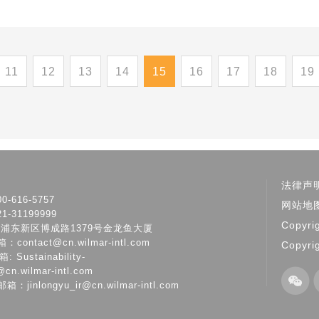
11
12
13
14
15
16
17
18
19
法律声
-616-5757
网站地
-31199999
Copyri
市浦东新区博成路1379号金龙鱼大厦
ontact@cn.wilmar-intl.com
Copyri
Sustainability-
@cn.wilmar-intl.com
jinlongyu_ir@cn.wilmar-intl.com