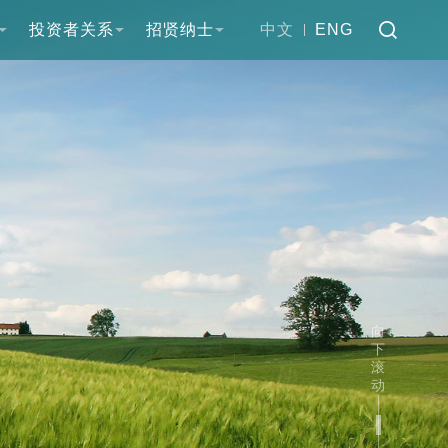
投资者关系
招贤纳士
中文
ENG
向
下
滚
动