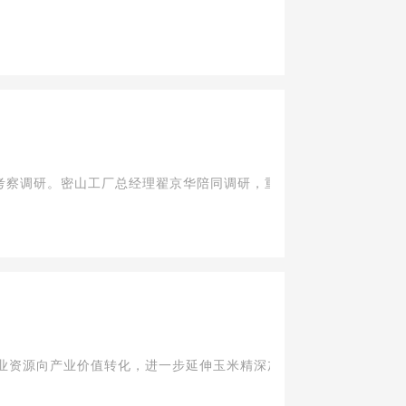
考察调研。密山工厂总经理翟京华陪同调研，重点汇报了集团在大健康产
业资源向产业价值转化，进一步延伸玉米精深加工产业链。项目投产后