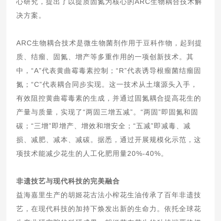
心研究，提出了以提质固氮为核心的ARC生物耦合技术解
决方案。
ARC生物耦合技术是微生物菌剂作用于豆科作物，起到提
质、结瘤、固氮、增产等多重作用的一项创新技术。其
中，“A”代表黄曲霉毒素控制；“R”代表诱导根瘤菌结瘤固
氮；“C”代表耦合同步实现。这一技术从土壤源头入手，
有效阻控黄曲霉毒素的生成，并通过固氮耦合提高花生的
产量与质量，实现了“两固三增五减”。“两固”即固氮和固
碳；“三增”即增产、增效和增安全；“五减”即减毒、减
损、减肥、减本、减碳。据悉，通过开展规模化示范，这
项技术能减少花生的人工化肥用量20%-40%。
非遗技艺与现代科技的完美融合
益海嘉里生产的胡姬花古法小榨花生油传承了百年非遗技
艺，在现代科技的加持下焕发出新的生命力。依托全球花