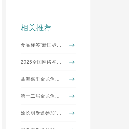
相关推荐
食品标签“新国标”实施进入倒计时！看懂4大变化，从此不踩坑
2026全国网络举报系列宣传活动（湖北站）走进益海嘉里金龙鱼
益海嘉里金龙鱼母公司排名《财富》世界500强第195位
第十二届金龙鱼外婆乡小榨菜籽油菜花节圆满收官
涂长明受邀参加“第四届海峡两岸乡村振兴与共同富裕论坛”