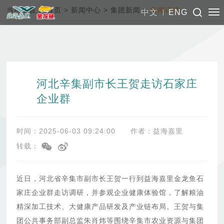
当前位置：
首页
>
新闻中心
>
集团新闻
>
新闻详情
中文
ENG
河北辛集副市长王贺走访石家庄
企业群
时间：2025-06-03 09:24:00
作者：益海嘉里
转载：
近日，河北省辛集市副市长王贺一行到益海嘉里金龙鱼石
家庄企业群走访调研，并参观企业健康体验馆，了解粮油
精深加工技术、大健康产品研发及产业链布局。王贺与集
团公共事务部副总监朱肖炜等围绕辛集市农业资源与集团