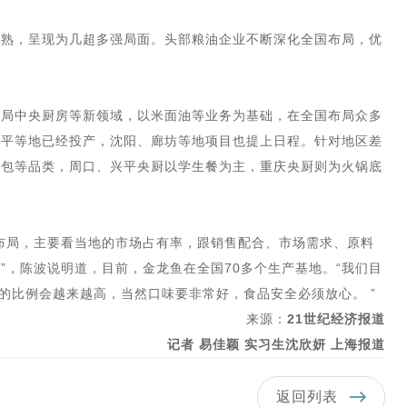
成熟，呈现为几超多强局面。头部粮油企业不断深化全国布局，优
布局中央厨房等新领域，以米面油等业务为基础，在全国布局众多
兴平等地已经投产，沈阳、廊坊等地项目也提上日程。针对地区差
料包等品类，周口、兴平央厨以学生餐为主，重庆央厨则为火锅底
布局，主要看当地的市场占有率，跟销售配合、市场需求、原料
”，陈波说明道，目前，金龙鱼在全国70多个生产基地。“我们目
制的比例会越来越高，当然口味要非常好，食品安全必须放心。 ”
来源：
21世纪经济报道
记者 易佳颖 实习生沈欣妍 上海报道
返回列表