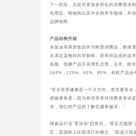
下一阶段，为应对更加多样化的消费需求
化用品、植物肉以及中央厨房等领域，并
品牌矩阵。
产品结构升级
米面油等厨房食品作为刚需消费品，整体
从满足温饱转向对新鲜、营养和品质的追求
低脂、低糖产品呈高增长态势，玉米、糙米
184%、120%、92%、85%，有机产
“安全营养健康是一个大方向，首先要安全
虑健康角度，因为有些营养对消费者来讲
变，他们对产品的了解也越来越深。”
继食品行业“零添加”趋势后，“零反式脂肪
艺，是国际上比较流行的概念。”陈波介绍