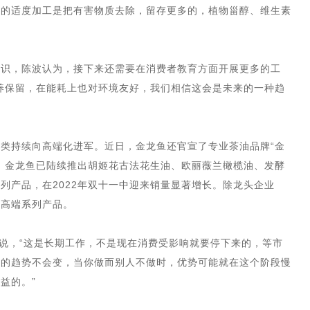
油的适度加工是把有害物质去除，留存更多的，植物甾醇、维生素
常识，陈波认为，接下来还需要在消费者教育方面开展更多的工
养保留，在能耗上也对环境友好，我们相信这会是未来的一种趋
类持续向高端化进军。近日，金龙鱼还官宣了专业茶油品牌“金
，金龙鱼已陆续推出胡姬花古法花生油、欧丽薇兰橄榄油、发酵
列产品，在2022年双十一中迎来销量显著增长。除龙头企业
等高端系列产品。
波说，“这是长期工作，不是现在消费受影响就要停下来的，等市
级的趋势不会变，当你做而别人不做时，优势可能就在这个阶段慢
益的。”