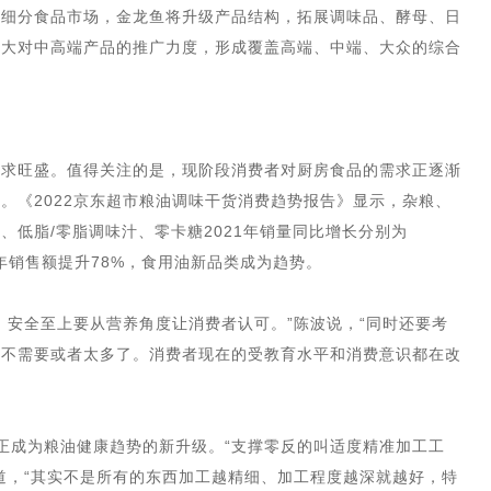
和细分食品市场，金龙鱼将升级产品结构，拓展调味品、酵母、日
加大对中高端产品的推广力度，形成覆盖高端、中端、大众的综合
需求旺盛。值得关注的是，现阶段消费者对厨房食品的需求正逐渐
。《2022京东超市粮油调味干货消费趋势报告》显示，杂粮、
、低脂/零脂调味汁、零卡糖2021年销量同比增长分别为
品全年销售额提升78%，食用油新品类成为趋势。
，安全至上要从营养角度让消费者认可。”陈波说，“同时还要考
是不需要或者太多了。消费者现在的受教育水平和消费意识都在改
”正成为粮油健康趋势的新升级。“支撑零反的叫适度精准加工工
道，“其实不是所有的东西加工越精细、加工程度越深就越好，特