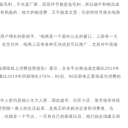
货低毛利，不光是厂家，层层环节都是低毛利，所以碳中和物流成
是有风险的，很大的物流费，又不能卖太贵，它的特性导致在电商
用户增长的新抓手。“电商是一个面向公众的窗口，上面有一大
，在交付外，电商上还有各种互动信息可以推广，尤其对中高端
。
油调味线上消费趋势报告》显示，京东平台粮油成交额比2019年
比2019年同期增长275%，80后、90后群体正逐渐成为消费的
老年人群仍是核心主力人群，因此超市、社区小店、菜市场等传统
要照顾一家人的生活起居，是真正的采购决定者和消费者。当
长，结婚是一个节点，一旦有自己的家庭以后，他们就必须建立厨