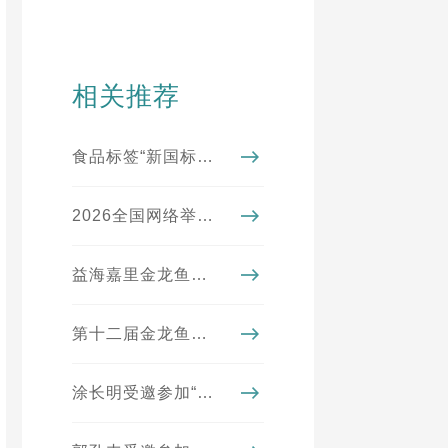
相关推荐
食品标签“新国标”实施进入倒计时！看懂4大变化，从此不踩坑
2026全国网络举报系列宣传活动（湖北站）走进益海嘉里金龙鱼
益海嘉里金龙鱼母公司排名《财富》世界500强第195位
第十二届金龙鱼外婆乡小榨菜籽油菜花节圆满收官
涂长明受邀参加“第四届海峡两岸乡村振兴与共同富裕论坛”