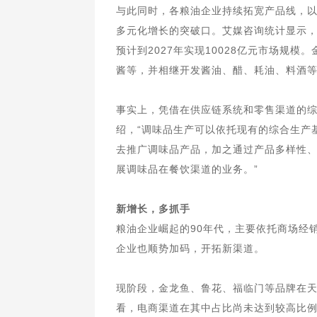
与此同时，各粮油企业持续拓宽产品线，
多元化增长的突破口。艾媒咨询统计显示，
预计到2027年实现10028亿元市场规
酱等，并相继开发酱油、醋、耗油、料酒
事实上，凭借在供应链系统和零售渠道的
绍，“调味品生产可以依托现有的综合生产
去推广调味品产品，加之通过产品多样性
展调味品在餐饮渠道的业务。”
新增长，多抓手
粮油企业崛起的90年代，主要依托商场经
企业也顺势加码，开拓新渠道。
现阶段，金龙鱼、鲁花、福临门等品牌在天
看，电商渠道在其中占比尚未达到较高比例