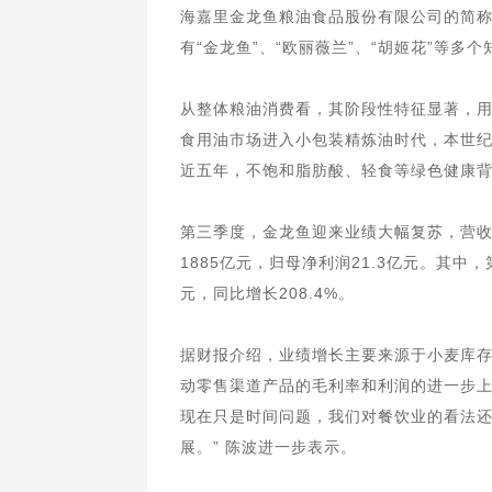
海嘉里金龙鱼粮油食品股份有限公司的简
有“金龙鱼”、“欧丽薇兰”、“胡姬花”等
从整体粮油消费看，其阶段性特征显著，
食用油市场进入小包装精炼油时代，本世
近五年，不饱和脂肪酸、轻食等绿色健康
第三季度，金龙鱼迎来业绩大幅复苏，营
1885亿元，归母净利润21.3亿元。其中，
元，同比增长208.4%。
据财报介绍，业绩增长主要来源于小麦库
动零售渠道产品的毛利率和利润的进一步上
现在只是时间问题，我们对餐饮业的看法
展。” 陈波进一步表示。