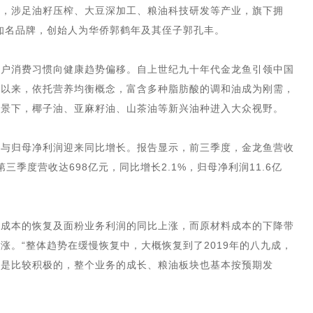
称，涉足油籽压榨、大豆深加工、粮油科技研发等产业，旗下拥
多个知名品牌，创始人为华侨郭鹤年及其侄子郭孔丰。
用户消费习惯向健康趋势偏移。自上世纪九十年代金龙鱼引领中国
纪以来，依托营养均衡概念，富含多种脂肪酸的调和油成为刚需，
背景下，椰子油、亚麻籽油、山茶油等新兴油种进入大众视野。
收与归母净利润迎来同比增长。报告显示，前三季度，金龙鱼营收
第三季度营收达698亿元，同比增长2.1%，归母净利润11.6亿
存成本的恢复及面粉业务利润的同比上涨，而原材料成本的下降带
涨。“整体趋势在缓慢恢复中，大概恢复到了2019年的八九成，
还是比较积极的，整个业务的成长、粮油板块也基本按预期发