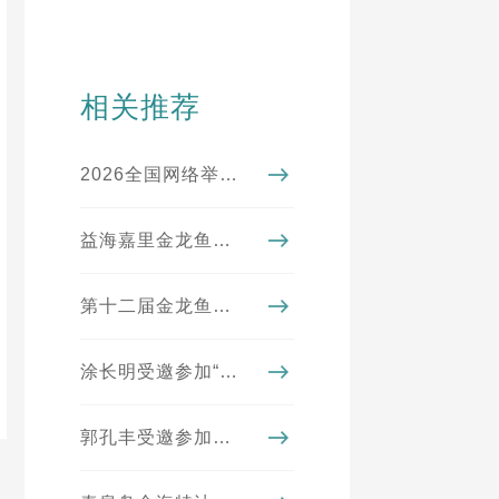
相关推荐
2026全国网络举报系列宣传活动（湖北站）走进益海嘉里金龙鱼
益海嘉里金龙鱼母公司排名《财富》世界500强第195位
第十二届金龙鱼外婆乡小榨菜籽油菜花节圆满收官
涂长明受邀参加“第四届海峡两岸乡村振兴与共同富裕论坛”
郭孔丰受邀参加第十一届世界华侨华人社团联谊大会