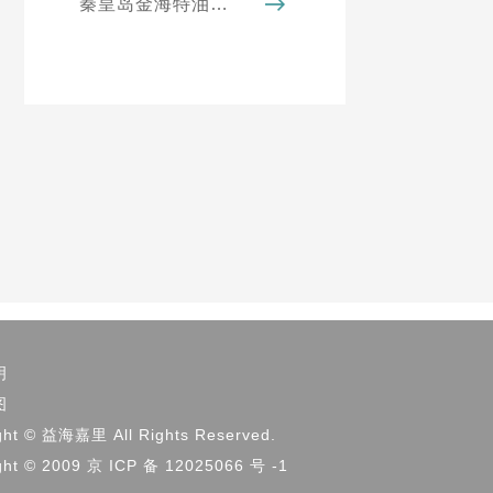
秦皇岛金海特油工厂——DAG甘油二酯油成功获得碳中和认证
明
图
ght © 益海嘉里 All Rights Reserved.
ght © 2009 京 ICP 备 12025066 号 -1