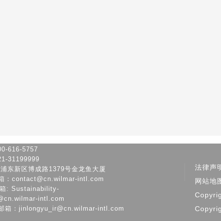
-616-5757
-31199999
法律声
市浦东新区博成路1379号金龙鱼大厦
ontact@cn.wilmar-intl.com
网站地
Sustainability-
Copyri
@cn.wilmar-intl.com
jinlongyu_ir@cn.wilmar-intl.com
Copyri