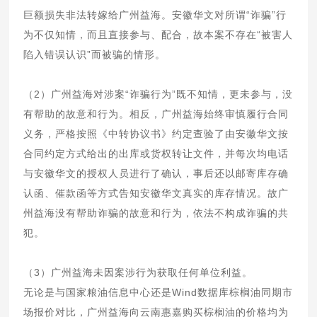
巨额损失非法转嫁给广州益海。安徽华文对所谓“诈骗”行
为不仅知情，而且直接参与、配合，故本案不存在“被害人
陷入错误认识”而被骗的情形。
（2）广州益海对涉案“诈骗行为”既不知情，更未参与，没
有帮助的故意和行为。相反，广州益海始终审慎履行合同
义务，严格按照《中转协议书》约定查验了由安徽华文按
合同约定方式给出的出库或货权转让文件，并每次均电话
与安徽华文的授权人员进行了确认，事后还以邮寄库存确
认函、催款函等方式告知安徽华文真实的库存情况。故广
州益海没有帮助诈骗的故意和行为，依法不构成诈骗的共
犯。
（3）广州益海未因案涉行为获取任何单位利益。
无论是与国家粮油信息中心还是Wind数据库棕榈油同期市
场报价对比，广州益海向云南惠嘉购买棕榈油的价格均为