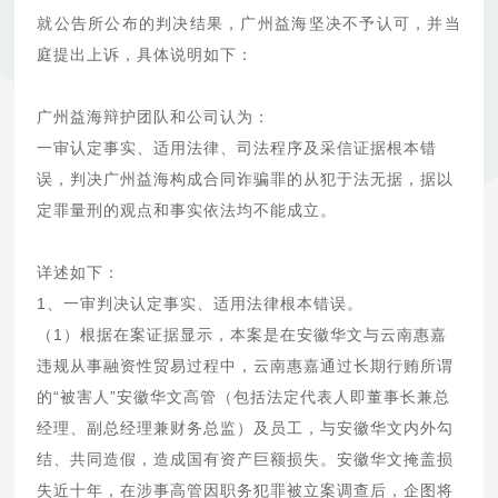
就公告所公布的判决结果，广州益海坚决不予认可，并当
庭提出上诉，具体说明如下：
广州益海辩护团队和公司认为：
一审认定事实、适用法律、司法程序及采信证据根本错
误，判决广州益海构成合同诈骗罪的从犯于法无据，据以
定罪量刑的观点和事实依法均不能成立。
详述如下：
1、一审判决认定事实、适用法律根本错误。
（1）根据在案证据显示，本案是在安徽华文与云南惠嘉
违规从事融资性贸易过程中，云南惠嘉通过长期行贿所谓
的“被害人”安徽华文高管（包括法定代表人即董事长兼总
经理、副总经理兼财务总监）及员工，与安徽华文内外勾
结、共同造假，造成国有资产巨额损失。安徽华文掩盖损
失近十年，在涉事高管因职务犯罪被立案调查后，企图将