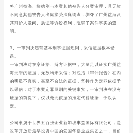
将广州益海、柳德刚与本案其他被告人分案审理，且无故
不同意其他被告人出庭接受法庭调查，剥夺了广州益海及
其辩护人发问、质证等诉讼权利，阻碍了案件事实的查
明。
3、一审判决违背基本刑事证据规则，采信证据根本错
误。
一审判决对在案证据、辩方证据中，大量足以证实广州益
海无罪的证据，无故均未采信；对包括《审计报告》在内
的明显不真实，甚至不合法的证据，坚持作为定罪依据予
以采信；对于本案定罪量刑的关键事实，一审判决在没有
证据的前提下，仅以毫无依据的推定代替证据，予以认
定。
公司隶属于世界五百强企业新加坡丰益国际有限公司，是
改革开放后最早投资中国的爱国华侨企业集团之一，目前