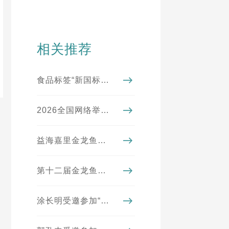
相关推荐
食品标签“新国标”实施进入倒计时！看懂4大变化，从此不踩坑
2026全国网络举报系列宣传活动（湖北站）走进益海嘉里金龙鱼
益海嘉里金龙鱼母公司排名《财富》世界500强第195位
第十二届金龙鱼外婆乡小榨菜籽油菜花节圆满收官
涂长明受邀参加“第四届海峡两岸乡村振兴与共同富裕论坛”