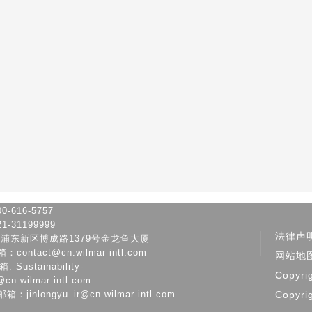
-616-5757
-31199999
法律声
市浦东新区博成路1379号金龙鱼大厦
ontact@cn.wilmar-intl.com
网站地
Sustainability-
Copyri
@cn.wilmar-intl.com
jinlongyu_ir@cn.wilmar-intl.com
Copyri