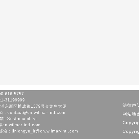
-616-5757
-31199999
法律声
市浦东新区博成路1379号金龙鱼大厦
ontact@cn.wilmar-intl.com
网站地
Sustainability-
Copyri
@cn.wilmar-intl.com
jinlongyu_ir@cn.wilmar-intl.com
Copyri