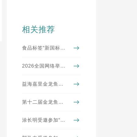
相关推荐
食品标签“新国标”实施进入倒计时！看懂4大变化，从此不踩坑
2026全国网络举报系列宣传活动（湖北站）走进益海嘉里金龙鱼
益海嘉里金龙鱼母公司排名《财富》世界500强第195位
第十二届金龙鱼外婆乡小榨菜籽油菜花节圆满收官
涂长明受邀参加“第四届海峡两岸乡村振兴与共同富裕论坛”