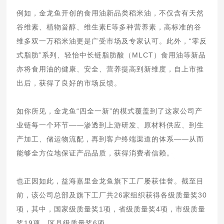
例如，金龙鱼开创的食用油新品类稻米油，不仅含有天然
谷维素、植物甾醇、维生素E等多种营养素，高标准的谷
维多双一万稻米油更是广受市场及专家认可。此外，“零反
式脂肪”系列、轻怡中长链脂肪酸（MLCT）食用油等新品
亦将食用油的健康、安全、营养提高到新维度，自上市推
出后，获得了良好的市场反馈。
如你所见，金龙鱼“四全一新”的模式覆盖到了这家公司产
业链每一个环节——渗透到上游研发、原材料供应、到生
产加工、储运物流配，再到客户终端渠道的体系——从而
能够全方位地保证产品品质，获得消费者信赖。
也正因如此，益海嘉里金龙鱼旗下工厂屡获佳誉。截至目
前，该公司总部及旗下工厂共26家组织获得各级质量奖30
项，其中，国家级质量奖1项，省级质量奖4项，市级质量
奖19项，区县级质量奖6项。