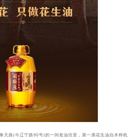
奉天路(今辽宁路90号)的一间老油坊里，第一滴花生油自木榨机