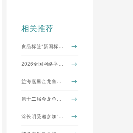
相关推荐
食品标签“新国标”实施进入倒计时！看懂4大变化，从此不踩坑
2026全国网络举报系列宣传活动（湖北站）走进益海嘉里金龙鱼
益海嘉里金龙鱼母公司排名《财富》世界500强第195位
第十二届金龙鱼外婆乡小榨菜籽油菜花节圆满收官
涂长明受邀参加“第四届海峡两岸乡村振兴与共同富裕论坛”