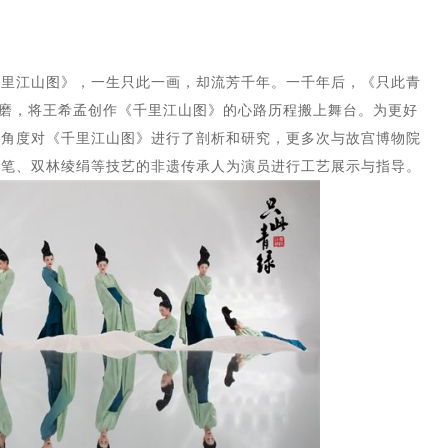
千里江山图》，一生只此一画，却流芳千年。一千年后，《只此青
打磨，将王希孟创作《千里江山图》的心路历程搬上舞台。为更好
的角度对《千里江山图》进行了剖析和研究，更多次与故宫博物院
宣笔、双林绫绢等技艺的非遗传承人为演员进行工艺展示与指导。