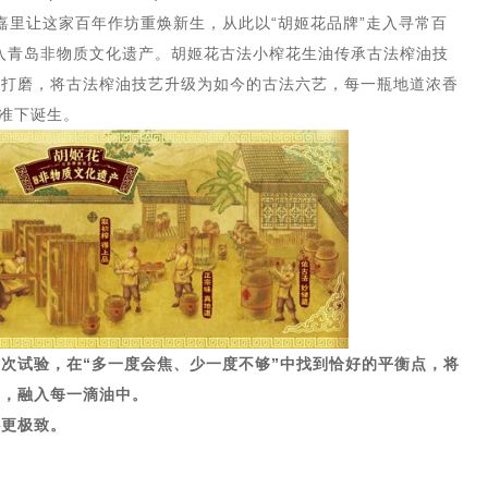
海嘉里让这家百年作坊重焕新生，从此以“胡姬花品牌”走入寻常百
列入青岛非物质文化遗产。胡姬花古法小榨花生油传承古法榨油技
心打磨，将古法榨油技艺升级为如今的古法六艺，每一瓶地道浓香
标准下诞生。
次试验，在“多一度会焦、少一度不够”中找到恰好的平衡点，将
刻，融入每一滴油中。
心更极致。