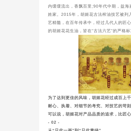
内缓缓流出，香飘百里;90年代中期，益
姓家。2015年，胡姬花古法榨油技艺被
艺精髓，在百年传承中，经过几代人的匠
的胡姬花花生油，皆在“古法六艺”的严格
为了达到更佳的风味，胡姬花经过成百上千
耐心、执着、对细节的考究、对技艺的苛
可以说，胡姬花对产品品质的追求，比匠
- 02 -
从“只此一画”到“只此青绿”