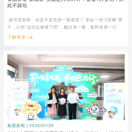
此不踩坑
超市货架前，你是不是也曾一脸迷惑？ 拿起一包“0蔗糖”饼
干，心想“这回总健康了吧”，翻过来一看，配料表第一行赫
然写着“果葡糖浆”。 拿起一瓶&l...
了解更多
集团新闻 | 2026/07/29