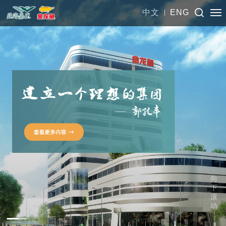
中文
ENG
向
下
滚
动